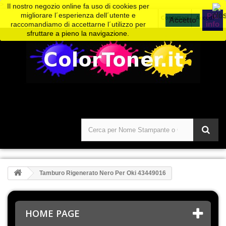
>
Il nostro negozio online fa uso di cookies per
migliorare l´esperienza dell´utente e
Piú
Contattaci
Accedi
info
raccomandiamo di accettarne l´utilizzo per
sfruttare a pieno la navigazione.
Tamburo Rigenerato Nero Per Oki 43449016
HOME PAGE