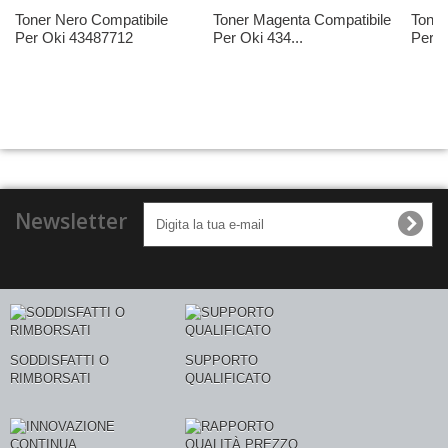
Toner Nero Compatibile
Toner Magenta Compatibile
Toner
Per Oki 43487712
Per Oki 434...
Per O
Newsletter
SODDISFATTI O
SUPPORTO
RIMBORSATI
QUALIFICATO