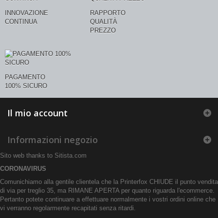
INNOVAZIONE
RAPPORTO
CONTINUA
QUALITÀ
PREZZO
PAGAMENTO
100% SICURO
Il mio account
Informazioni negozio
Sito web thanks to
Sitista.com
CORONAVIRUS
Comunichiamo alla gentile clientela che la Printerfox CHIUDE il punto vendita
di via per treglio 35, ma RIMANE APERTA per quanto riguarda l'ecommerce.
Pertanto potete continuare a effettuare normalmente i vostri ordini online che
vi verranno regolarmente recapitati senza ritardi.