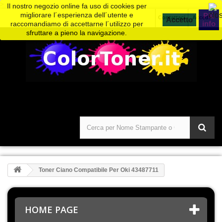
>
Il nostro negozio online fa uso di cookies per
migliorare l´esperienza dell´utente e
Piú
Contattaci
Accedi
info
raccomandiamo di accettarne l´utilizzo per
sfruttare a pieno la navigazione.
Toner Ciano Compatibile Per Oki 43487711
HOME PAGE