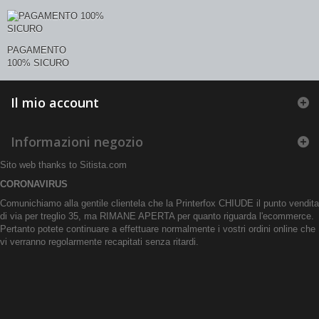
PAGAMENTO
100% SICURO
Il mio account
Informazioni negozio
Sito web thanks to
Sitista.com
CORONAVIRUS
Comunichiamo alla gentile clientela che la Printerfox CHIUDE il punto vendita
di via per treglio 35, ma RIMANE APERTA per quanto riguarda l'ecommerce.
Pertanto potete continuare a effettuare normalmente i vostri ordini online che
vi verranno regolarmente recapitati senza ritardi.