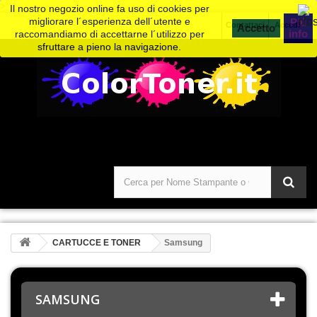
>
Il nostro negozio online fa uso di cookies per
migliorare l´esperienza dell´utente e
Piú
Contattaci
Accedi
info
raccomandiamo di accettarne l´utilizzo per
sfruttare a pieno la navigazione.
CARTUCCE E TONER
Samsung
SAMSUNG