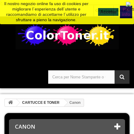
>
Il nostro negozio online fa uso di cookies per
migliorare l´esperienza dell´utente e
Piú
Contattaci
Accedi
info
raccomandiamo di accettarne l´utilizzo per
sfruttare a pieno la navigazione.
CARTUCCE E TONER
Canon
CANON