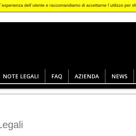
 l´esperienza dell´utente e raccomandiamo di accettarne l´utilizzo per sf
NOTE LEGALI
FAQ
AZIENDA
NEWS
Legali