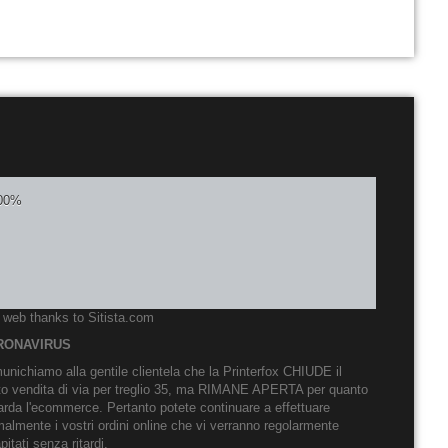
o web thanks to
Sitista.com
RONAVIRUS
nichiamo alla gentile clientela che la Printerfox CHIUDE il
to vendita di via per treglio 35, ma RIMANE APERTA per quanto
arda l'ecommerce. Pertanto potete continuare a effettuare
almente i vostri ordini online che vi verranno regolarmente
pitati senza ritardi.