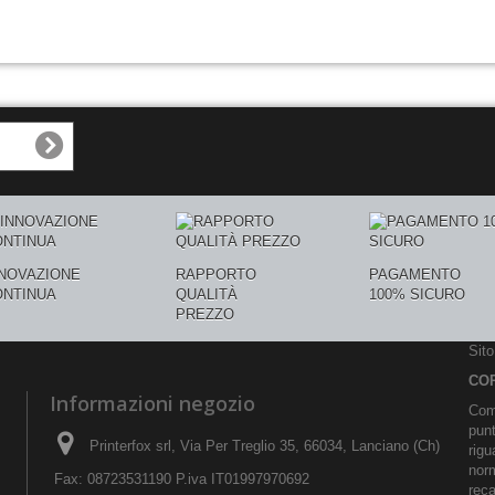
NNOVAZIONE
RAPPORTO
PAGAMENTO
ONTINUA
QUALITÀ
100% SICURO
PREZZO
Sit
CO
Informazioni negozio
Comu
pun
Printerfox srl, Via Per Treglio 35, 66034, Lanciano (Ch)
rigu
norm
Fax: 08723531190 P.iva IT01997970692
reca