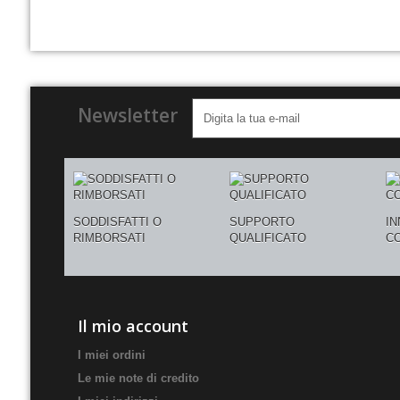
Newsletter
SODDISFATTI O
SUPPORTO
I
RIMBORSATI
QUALIFICATO
C
Il mio account
I miei ordini
Le mie note di credito