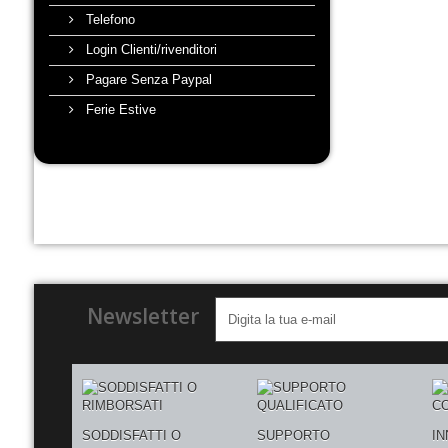
Telefono
Login Clienti/rivenditori
Pagare Senza Paypal
Ferie Estive
Newsletter
SODDISFATTI O
SUPPORTO
I