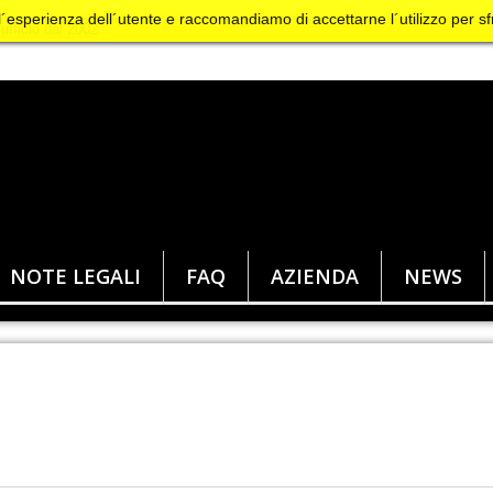
 l´esperienza dell´utente e raccomandiamo di accettarne l´utilizzo per sf
NOTE LEGALI
FAQ
AZIENDA
NEWS