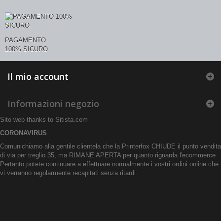
PAGAMENTO
100% SICURO
Il mio account
Informazioni negozio
Sito web thanks to
Sitista.com
CORONAVIRUS
Comunichiamo alla gentile clientela che la Printerfox CHIUDE il punto vendita
di via per treglio 35, ma RIMANE APERTA per quanto riguarda l'ecommerce.
Pertanto potete continuare a effettuare normalmente i vostri ordini online che
vi verranno regolarmente recapitati senza ritardi.