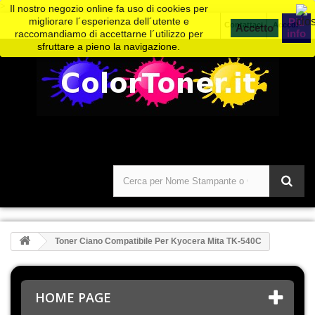
>
Il nostro negozio online fa uso di cookies per
migliorare l´esperienza dell´utente e
Piú
Contattaci
Accedi
info
raccomandiamo di accettarne l´utilizzo per
sfruttare a pieno la navigazione.
Toner Ciano Compatibile Per Kyocera Mita TK-540C
HOME PAGE