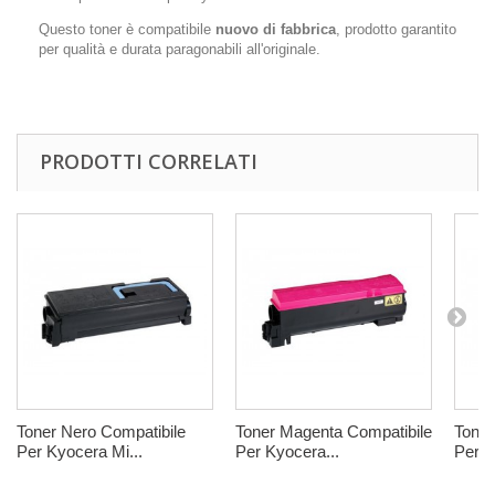
Questo toner è compatibile
nuovo di fabbrica
, prodotto garantito
per qualità e durata paragonabili all'originale.
PRODOTTI CORRELATI
Toner Nero Compatibile
Toner Magenta Compatibile
Toner
Per Kyocera Mi...
Per Kyocera...
Per K