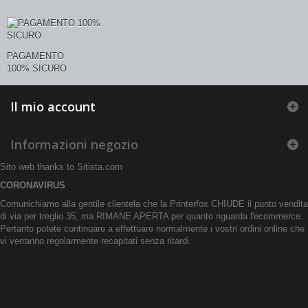
PAGAMENTO
100% SICURO
Il mio account
Informazioni negozio
Sito web thanks to
Sitista.com
CORONAVIRUS
Comunichiamo alla gentile clientela che la Printerfox CHIUDE il punto vendita
di via per treglio 35, ma RIMANE APERTA per quanto riguarda l'ecommerce.
Pertanto potete continuare a effettuare normalmente i vostri ordini online che
vi verranno regolarmente recapitati senza ritardi.