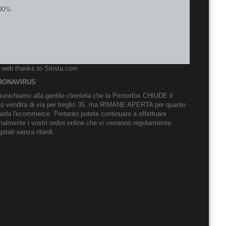
o web thanks to
Sitista.com
RONAVIRUS
nichiamo alla gentile clientela che la Printerfox CHIUDE il
to vendita di via per treglio 35, ma RIMANE APERTA per quanto
arda l'ecommerce. Pertanto potete continuare a effettuare
almente i vostri ordini online che vi verranno regolarmente
pitati senza ritardi.