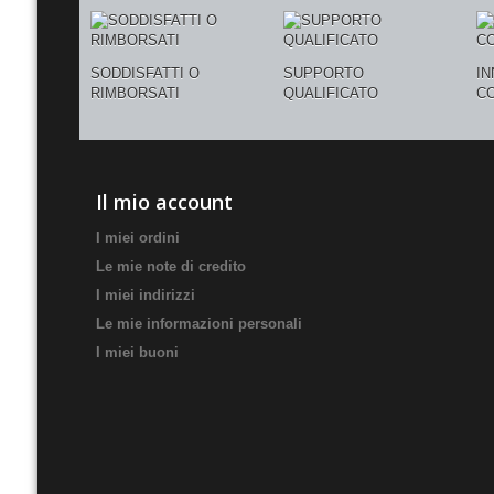
SODDISFATTI O
SUPPORTO
I
RIMBORSATI
QUALIFICATO
C
Il mio account
I miei ordini
Le mie note di credito
I miei indirizzi
Le mie informazioni personali
I miei buoni