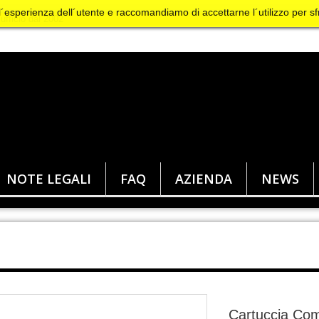
 l´esperienza dell´utente e raccomandiamo di accettarne l´utilizzo per sf
NOTE LEGALI
FAQ
AZIENDA
NEWS
Cartuccia Comp