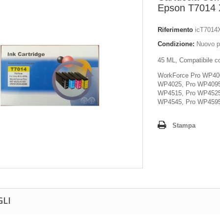
Epson T7014
Riferimento
icT7014
Condizione:
Nuovo p
45 ML, Compatibile c
WorkForce Pro WP40
WP4025, P
ro WP409
WP4515,
Pro WP452
WP4545,
Pro WP459
Stampa
GLI