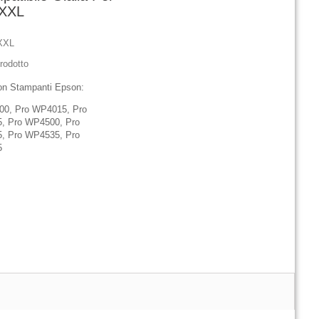
 XXL
XXL
rodotto
on Stampanti Epson:
00, Pro
WP4015,
Pro
5,
Pro WP4500,
Pro
5,
Pro WP4535,
Pro
5