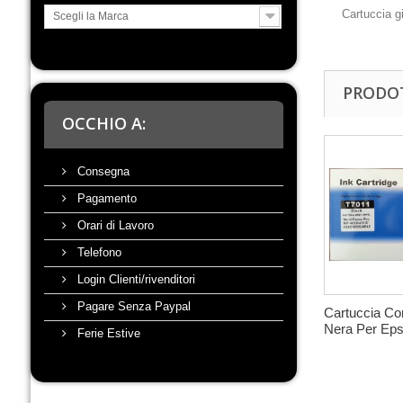
Cartuccia 
Scegli la Marca
PRODOT
OCCHIO A:
Consegna
Pagamento
Orari di Lavoro
Telefono
Login Clienti/rivenditori
Pagare Senza Paypal
Cartuccia Co
Nera Per Epso
Ferie Estive