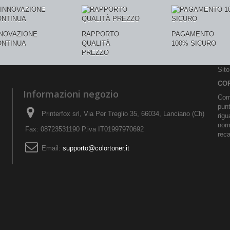
NNOVAZIONE
RAPPORTO
PAGAMENTO
ONTINUA
QUALITÀ
100% SICURO
PREZZO
Sit
CO
Informazioni negozio
Comu
pun
Printerfox srl, Via Per Treglio 35, 66034, Lanciano (Ch)
rigu
norm
Fax: 08723531190 P.iva IT01997970692
reca
Email:
supporto@colortoner.it