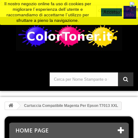
>
Il nostro negozio online fa uso di cookies per
migliorare l´esperienza dell´utente e
Piú
Contattaci
Accedi
info
raccomandiamo di accettarne l´utilizzo per
sfruttare a pieno la navigazione.
Cartuccia Compatibile Magenta Per Epson T7013 XXL
HOME PAGE