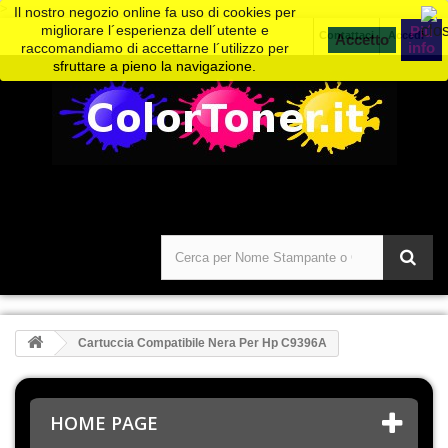
>
Il nostro negozio online fa uso di cookies per
migliorare l´esperienza dell´utente e
Piú
Contattaci
Accedi
info
raccomandiamo di accettarne l´utilizzo per
sfruttare a pieno la navigazione.
Cartuccia Compatibile Nera Per Hp C9396A
HOME PAGE