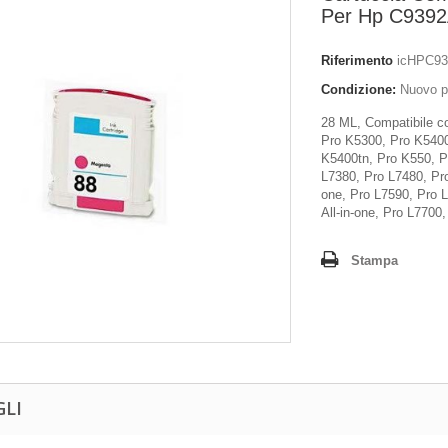
Per Hp C939
Riferimento
icHPC9
Condizione:
Nuovo p
28 ML, Compatibile c
Pro K5300, Pro K5400
K5400tn, Pro K550, P
L7380, Pro L7480, Pro
one, Pro L7590, Pro 
All-in-one, Pro L7700,
Stampa
GLI