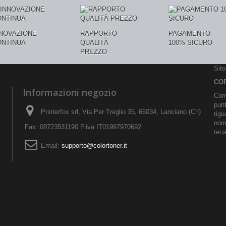
NNOVAZIONE
RAPPORTO
PAGAMENTO
ONTINUA
QUALITÀ
100% SICURO
PREZZO
Sit
CO
Informazioni negozio
Comu
pun
Printerfox srl, Via Per Treglio 35, 66034, Lanciano (Ch)
rigu
norm
Fax: 08723531190 P.iva IT01997970692
reca
Email:
supporto@colortoner.it