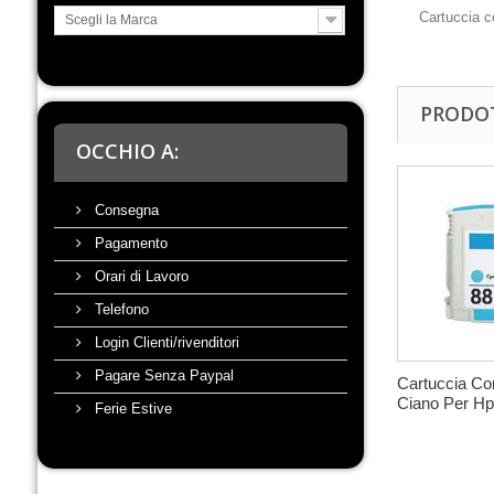
Cartuccia c
Scegli la Marca
PRODOT
OCCHIO A:
Consegna
Pagamento
Orari di Lavoro
Telefono
Login Clienti/rivenditori
Pagare Senza Paypal
Cartuccia Co
Ciano Per Hp
Ferie Estive