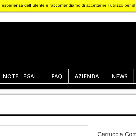
 l´esperienza dell´utente e raccomandiamo di accettarne l´utilizzo per sf
NOTE LEGALI
FAQ
AZIENDA
NEWS
Cartuccia Com