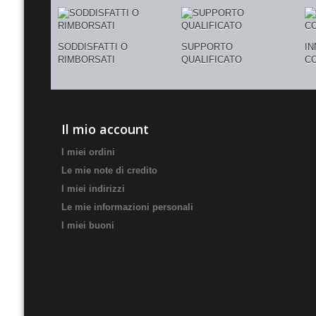
SODDISFATTI O
SUPPORTO
I
RIMBORSATI
QUALIFICATO
C
Il mio account
I miei ordini
Le mie note di credito
I miei indirizzi
Le mie informazioni personali
I miei buoni