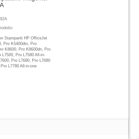
2A
392A
rodotto
on Stampanti HP OfficeJet
, Pro K5400dtn, Pro
ro K8600, Pro K8600dn, Pro
 L7500, Pro L7580 All-in-
L7600, Pro L7680, Pro L7680
 Pro L7780 All-in-one