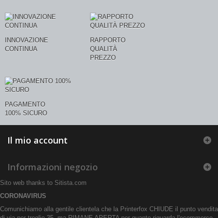
INNOVAZIONE
RAPPORTO
CONTINUA
QUALITÀ
PREZZO
PAGAMENTO
100% SICURO
Il mio account
Informazioni negozio
Sito web thanks to
Sitista.com
CORONAVIRUS
Comunichiamo alla gentile clientela che la Printerfox CHIUDE il punto vendita
di via per treglio 35, ma RIMANE APERTA per quanto riguarda l'ecommerce.