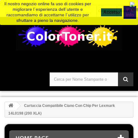
>
Il nostro negozio online fa uso di cookies per
migliorare l´esperienza dell´utente e
Piú
Contattaci
Accedi
info
raccomandiamo di accettarne l´utilizzo per
sfruttare a pieno la navigazione.
Cartuccia Compatibile Ciano Con Chip Per Lexmark
14L0198 (200 XLA)