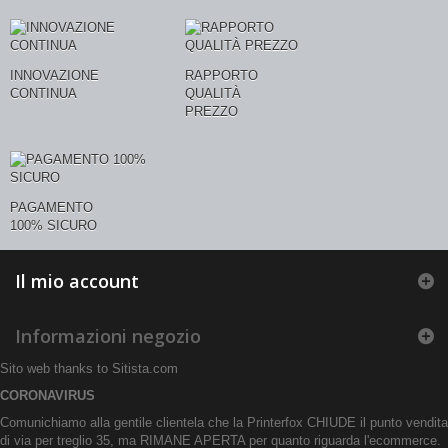
INNOVAZIONE
RAPPORTO
CONTINUA
QUALITÀ
PREZZO
PAGAMENTO
100% SICURO
Il mio account
Informazioni negozio
Sito web thanks to
Sitista.com
CORONAVIRUS
Comunichiamo alla gentile clientela che la Printerfox CHIUDE il punto vendita
di via per treglio 35, ma RIMANE APERTA per quanto riguarda l'ecommerce.