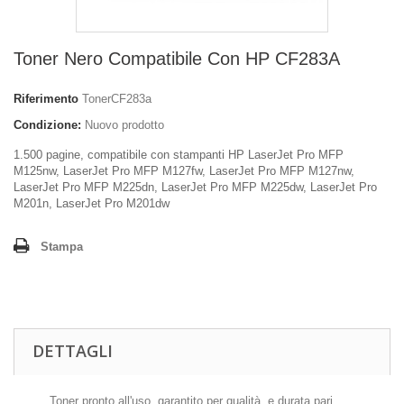
Toner Nero Compatibile Con HP CF283A
Riferimento
TonerCF283a
Condizione:
Nuovo prodotto
1.500 pagine, compatibile con stampanti HP LaserJet Pro MFP
M125nw, LaserJet Pro MFP M127fw, LaserJet Pro MFP M127nw,
LaserJet Pro MFP M225dn, LaserJet Pro MFP M225dw, LaserJet Pro
M201n, LaserJet Pro M201dw
Stampa
DETTAGLI
Toner pronto all'uso, garantito per qualità e durata pari