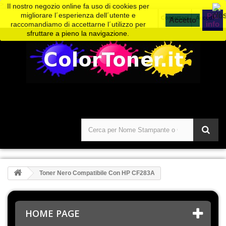
>
Il nostro negozio online fa uso di cookies per
migliorare l´esperienza dell´utente e
Piú
Contattaci
Accedi
info
raccomandiamo di accettarne l´utilizzo per
sfruttare a pieno la navigazione.
Toner Nero Compatibile Con HP CF283A
HOME PAGE