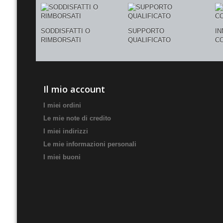
SODDISFATTI O
SUPPORTO
I
RIMBORSATI
QUALIFICATO
C
Il mio account
I miei ordini
Le mie note di credito
I miei indirizzi
Le mie informazioni personali
I miei buoni