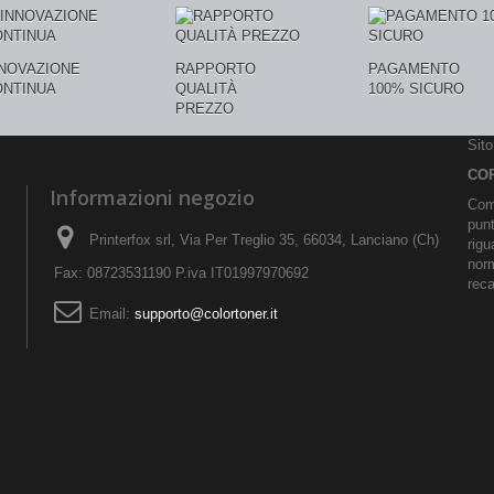
NNOVAZIONE
RAPPORTO
PAGAMENTO
ONTINUA
QUALITÀ
100% SICURO
PREZZO
Sit
CO
Informazioni negozio
Comu
pun
Printerfox srl, Via Per Treglio 35, 66034, Lanciano (Ch)
rigu
norm
Fax: 08723531190 P.iva IT01997970692
reca
Email:
supporto@colortoner.it