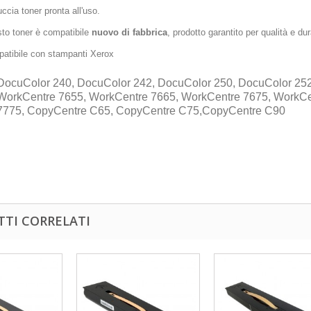
uccia toner pronta all'uso.
to toner è compatibile
nuovo di fabbrica
, prodotto garantito per qualità e dur
atibile con stampanti Xerox
DocuColor 240, DocuColor 242, DocuColor 250, DocuColor 252
WorkCentre 7655, WorkCentre 7665, WorkCentre 7675, WorkCe
7775, CopyCentre C65, CopyCentre C75,CopyCentre C90
TI CORRELATI