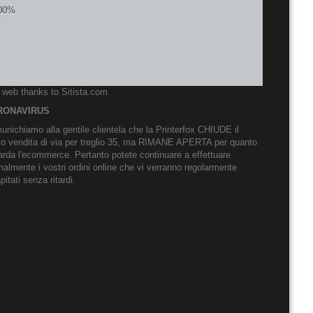
o web thanks to
Sitista.com
RONAVIRUS
nichiamo alla gentile clientela che la Printerfox CHIUDE il
to vendita di via per treglio 35, ma RIMANE APERTA per quanto
arda l'ecommerce. Pertanto potete continuare a effettuare
almente i vostri ordini online che vi verranno regolarmente
pitati senza ritardi.