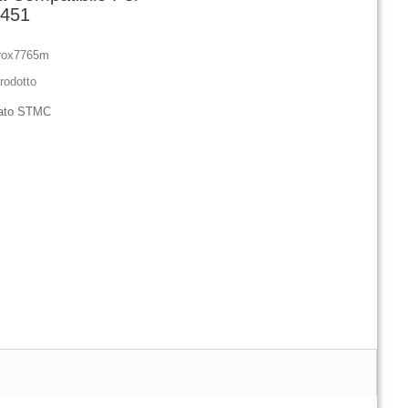
1451
rox7765m
rodotto
icato STMC