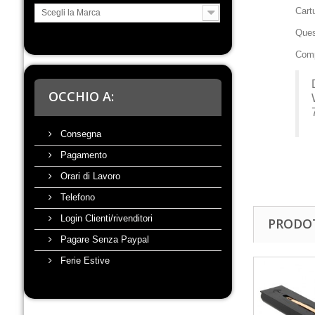
Cart
Scegli la Marca
Ques
Comp
OCCHIO A:
Consegna
Pagamento
Orari di Lavoro
Telefono
Login Clienti/rivenditori
PRODOT
Pagare Senza Paypal
Ferie Estive