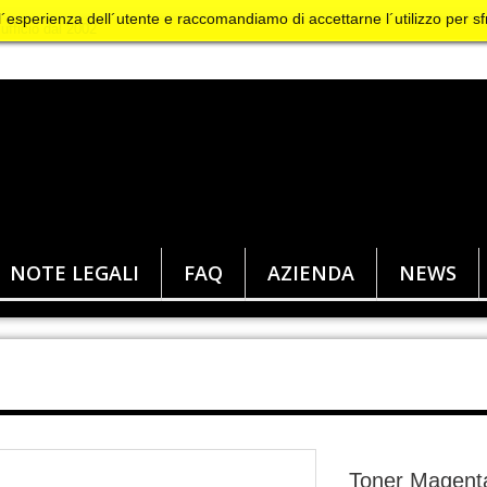
 l´esperienza dell´utente e raccomandiamo di accettarne l´utilizzo per sf
NOTE LEGALI
FAQ
AZIENDA
NEWS
Toner Magenta