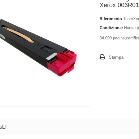
Xerox 006R0
Riferimento
TonerXe
Condizione:
Nuovo p
34.000 pagine,certif
Stampa
GLI