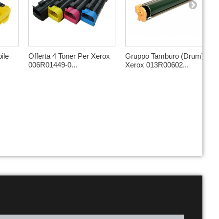
ile
Offerta 4 Toner Per Xerox
Gruppo Tamburo (Drum)
006R01449-0...
Xerox 013R00602...