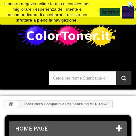
>
Il nostro negozio online fa uso di cookies per
migliorare l´esperienza dell´utente e
Piú
Contattaci
Accedi
info
raccomandiamo di accettarne l´utilizzo per
sfruttare a pieno la navigazione.
Toner Nero Compatibile Per Samsung MLT-D204E
HOME PAGE