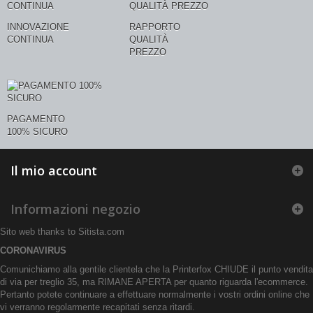
INNOVAZIONE
RAPPORTO
CONTINUA
QUALITÀ
PREZZO
PAGAMENTO
100% SICURO
Il mio account
Informazioni negozio
Sito web thanks to
Sitista.com
CORONAVIRUS
Comunichiamo alla gentile clientela che la Printerfox CHIUDE il punto vendita
di via per treglio 35, ma RIMANE APERTA per quanto riguarda l'ecommerce.
Pertanto potete continuare a effettuare normalmente i vostri ordini online che
vi verranno regolarmente recapitati senza ritardi.