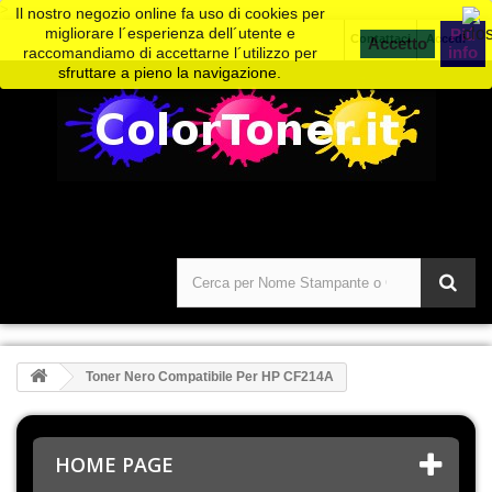
>
Il nostro negozio online fa uso di cookies per
migliorare l´esperienza dell´utente e
Piú
Contattaci
Accedi
info
raccomandiamo di accettarne l´utilizzo per
sfruttare a pieno la navigazione.
Toner Nero Compatibile Per HP CF214A
HOME PAGE