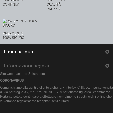
CONTINUA
QUALITÀ
PREZZO
PAGAMENTO
100% SICURO
Il mio account
Informazioni negozio
Sito web thanks to
Sitista.com
CORONAVIRUS
Comunichiamo alla gentile clientela che la Printerfox CHIUDE il punto vendita
di via per treglio 35, ma RIMANE APERTA per quanto riguarda l'ecommerce.
Pertanto potete continuare a effettuare normalmente i vostri ordini online che
vi verranno regolarmente recapitati senza ritardi.