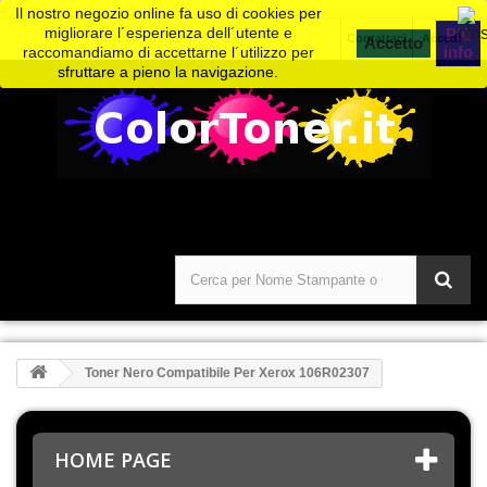
>
Il nostro negozio online fa uso di cookies per
migliorare l´esperienza dell´utente e
Piú
Contattaci
Accedi
info
raccomandiamo di accettarne l´utilizzo per
sfruttare a pieno la navigazione.
Toner Nero Compatibile Per Xerox 106R02307
HOME PAGE