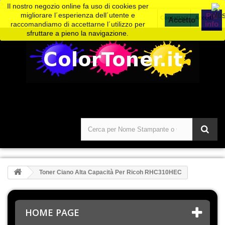
>
Il nostro negozio online fa uso di cookies per
migliorare l´esperienza dell´utente e
Piú
Contattaci
Accedi
info
raccomandiamo di accettarne l´utilizzo per
sfruttare a pieno la navigazione.
Toner Ciano Alta Capacità Per Ricoh RHC310HEC
HOME PAGE