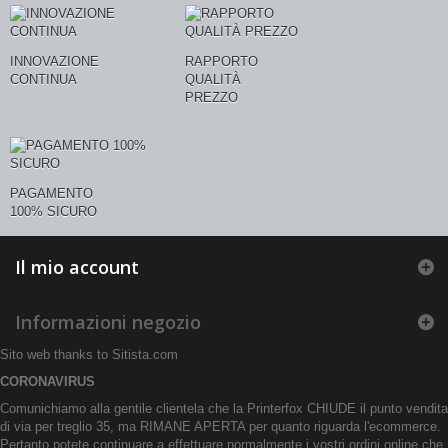
INNOVAZIONE
RAPPORTO
CONTINUA
QUALITÀ
PREZZO
PAGAMENTO
100% SICURO
Il mio account
Informazioni negozio
Sito web thanks to
Sitista.com
CORONAVIRUS
Comunichiamo alla gentile clientela che la Printerfox CHIUDE il punto vendita
di via per treglio 35, ma RIMANE APERTA per quanto riguarda l'ecommerce.
Pertanto potete continuare a effettuare normalmente i vostri ordini online che