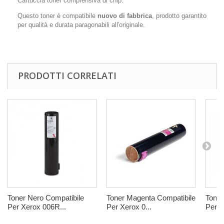
Cartuccia toner comprensiva di chip.
Questo toner è compatibile
nuovo di fabbrica
, prodotto garantito
per qualità e durata paragonabili all'originale.
PRODOTTI CORRELATI
Toner Nero Compatibile
Toner Magenta Compatibile
Toner
Per Xerox 006R...
Per Xerox 0...
Per X