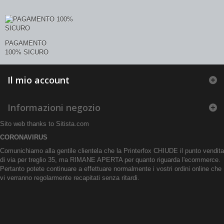
PAGAMENTO
100% SICURO
Il mio account
Informazioni negozio
Sito web thanks to
Sitista.com
CORONAVIRUS
Comunichiamo alla gentile clientela che la Printerfox CHIUDE il punto vendita
di via per treglio 35, ma RIMANE APERTA per quanto riguarda l'ecommerce.
Pertanto potete continuare a effettuare normalmente i vostri ordini online che
vi verranno regolarmente recapitati senza ritardi.