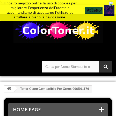
>
Il nostro negozio online fa uso di cookies per
migliorare l´esperienza dell´utente e
Piú
Contattaci
Accedi
info
raccomandiamo di accettarne l´utilizzo per
sfruttare a pieno la navigazione.
Toner Ciano Compatibile Per Xerox 006R01176
HOME PAGE