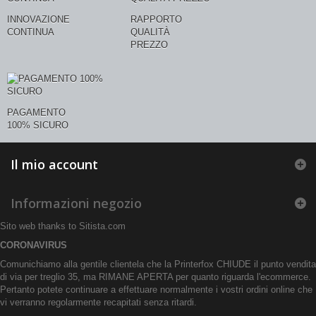
INNOVAZIONE
RAPPORTO
CONTINUA
QUALITÀ
PREZZO
PAGAMENTO
100% SICURO
Il mio account
Informazioni negozio
Sito web thanks to
Sitista.com
CORONAVIRUS
Comunichiamo alla gentile clientela che la Printerfox CHIUDE il punto vendita
di via per treglio 35, ma RIMANE APERTA per quanto riguarda l'ecommerce.
Pertanto potete continuare a effettuare normalmente i vostri ordini online che
vi verranno regolarmente recapitati senza ritardi.