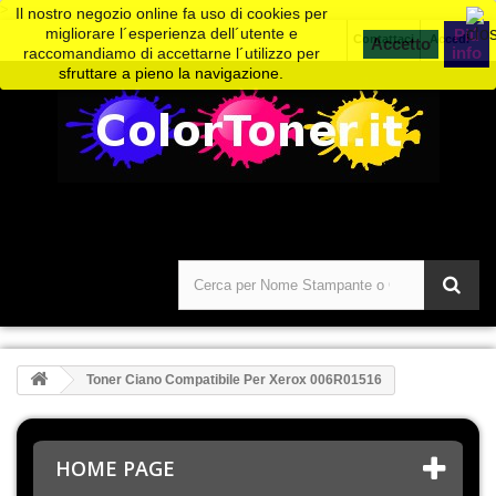
>
Il nostro negozio online fa uso di cookies per
migliorare l´esperienza dell´utente e
Piú
Contattaci
Accedi
info
raccomandiamo di accettarne l´utilizzo per
sfruttare a pieno la navigazione.
Toner Ciano Compatibile Per Xerox 006R01516
HOME PAGE