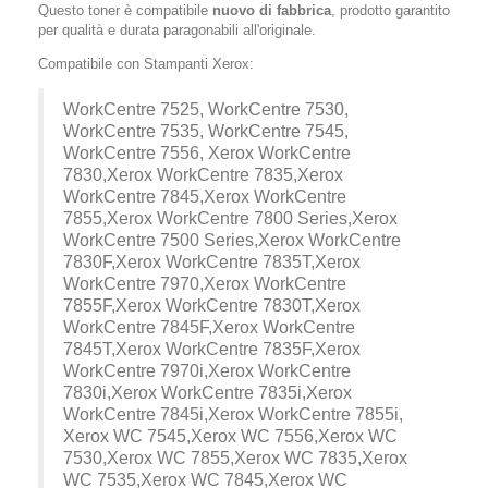
Questo toner è compatibile
nuovo di fabbrica
, prodotto garantito
per qualità e durata paragonabili all'originale.
Compatibile con Stampanti Xerox:
WorkCentre 7525, WorkCentre 7530,
WorkCentre 7535, WorkCentre 7545,
WorkCentre 7556, Xerox WorkCentre
7830,Xerox WorkCentre 7835,Xerox
WorkCentre 7845,Xerox WorkCentre
7855,Xerox WorkCentre 7800 Series,Xerox
WorkCentre 7500 Series,Xerox WorkCentre
7830F,Xerox WorkCentre 7835T,Xerox
WorkCentre 7970,Xerox WorkCentre
7855F,Xerox WorkCentre 7830T,Xerox
WorkCentre 7845F,Xerox WorkCentre
7845T,Xerox WorkCentre 7835F,Xerox
WorkCentre 7970i,Xerox WorkCentre
7830i,Xerox WorkCentre 7835i,Xerox
WorkCentre 7845i,Xerox WorkCentre 7855i,
Xerox WC 7545,Xerox WC 7556,Xerox WC
7530,Xerox WC 7855,Xerox WC 7835,Xerox
WC 7535,Xerox WC 7845,Xerox WC