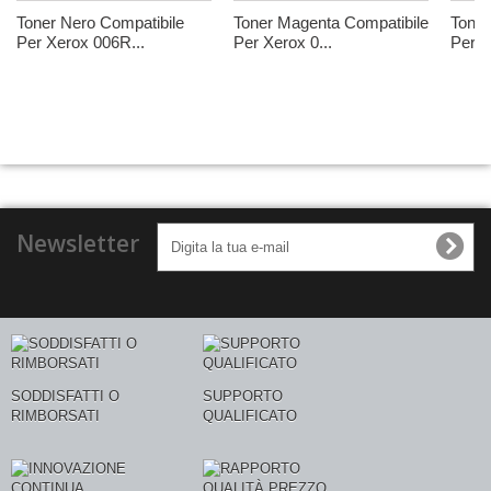
Toner Nero Compatibile
Toner Magenta Compatibile
Toner
Per Xerox 006R...
Per Xerox 0...
Per X
Newsletter
SODDISFATTI O
SUPPORTO
RIMBORSATI
QUALIFICATO