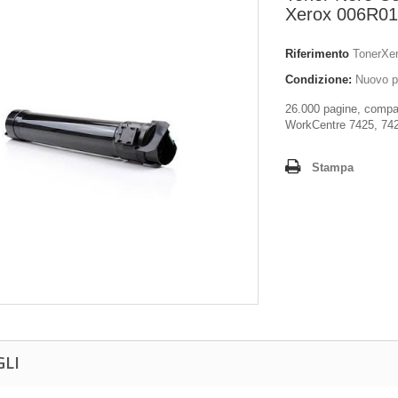
Xerox 006R0
Riferimento
TonerXe
Condizione:
Nuovo p
26.000 pagine, compa
WorkCentre 7425, 74
Stampa
GLI