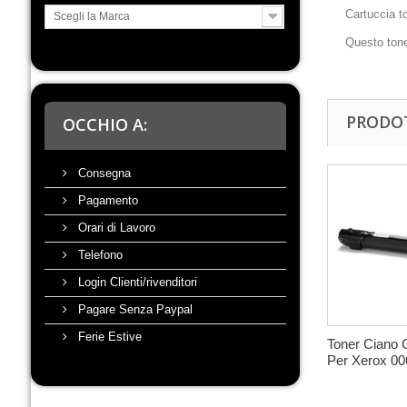
Cartuccia to
Scegli la Marca
Questo tone
PRODOT
OCCHIO A:
Consegna
Pagamento
Orari di Lavoro
Telefono
Login Clienti/rivenditori
Pagare Senza Paypal
Ferie Estive
Toner Ciano 
Per Xerox 006