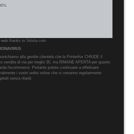
o web thanks to
Sitista.com
RONAVIRUS
nichiamo alla gentile clientela che la Printerfox CHIUDE il
to vendita di via per treglio 35, ma RIMANE APERTA per quanto
arda l'ecommerce. Pertanto potete continuare a effettuare
almente i vostri ordini online che vi verranno regolarmente
pitati senza ritardi.