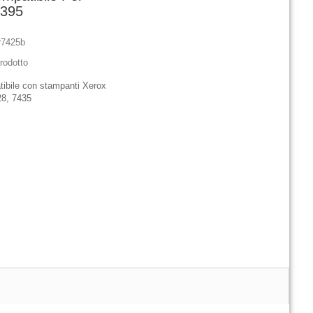
1395
r7425b
rodotto
tibile con stampanti Xerox
28, 7435