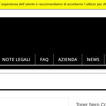
 l´esperienza dell´utente e raccomandiamo di accettarne l´utilizzo per sf
NOTE LEGALI
FAQ
AZIENDA
NEWS
Toner Nero Co