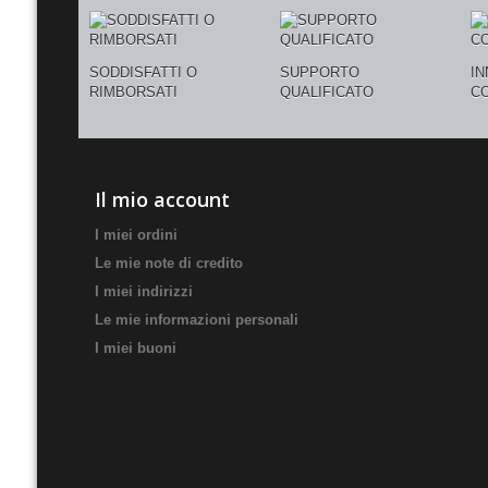
SODDISFATTI O
SUPPORTO
I
RIMBORSATI
QUALIFICATO
C
Il mio account
I miei ordini
Le mie note di credito
I miei indirizzi
Le mie informazioni personali
I miei buoni