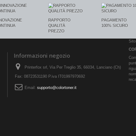
NNOVAZIONE
RAPPORTO
PAGAMENTO
ONTINUA
QUALITÀ
100% SICURO
PREZZO
Sit
CO
Informazioni negozio
Comu
pun
Printerfox srl, Via Per Treglio 35, 66034, Lanciano (Ch)
rigu
norm
Fax: 08723531190 P.iva IT01997970692
reca
Email:
supporto@colortoner.it