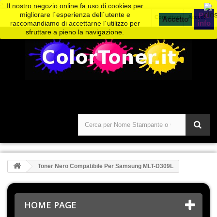
>
Il nostro negozio online fa uso di cookies per
migliorare l´esperienza dell´utente e
Piú
Contattaci
Accedi
info
raccomandiamo di accettarne l´utilizzo per
sfruttare a pieno la navigazione.
Toner Nero Compatibile Per Samsung MLT-D309L
HOME PAGE