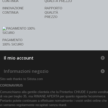
INNOVAZIONE
RAPPORTO
CONTINUA
QUALITÀ
PREZZO
PAGAMENTO
100% SICURO
Il mio account
Informazioni negozio
Sito web thanks to
Sitista.com
CORONAVIRUS
Comunichiamo alla gentile clientela che la Printerfox CHIUDE il punto vendita
di via per treglio 35, ma RIMANE APERTA per quanto riguarda l'ecommerce.
Pertanto potete continuare a effettuare normalmente i vostri ordini online che
vi verranno regolarmente recapitati senza ritardi.