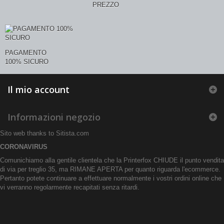
PREZZO
PAGAMENTO
100% SICURO
Il mio account
Informazioni negozio
Sito web thanks to
Sitista.com
CORONAVIRUS
Comunichiamo alla gentile clientela che la Printerfox CHIUDE il punto vendita
di via per treglio 35, ma RIMANE APERTA per quanto riguarda l'ecommerce.
Pertanto potete continuare a effettuare normalmente i vostri ordini online che
vi verranno regolarmente recapitati senza ritardi.