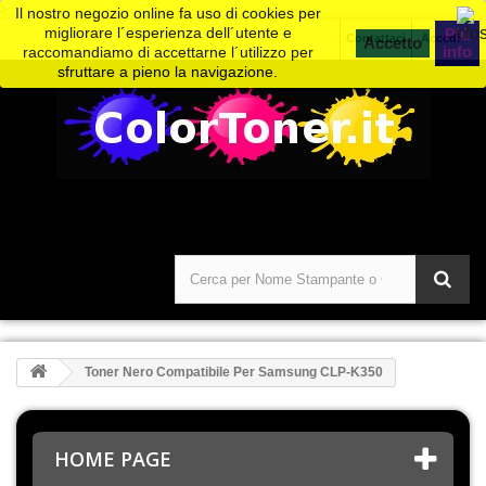
>
Il nostro negozio online fa uso di cookies per
migliorare l´esperienza dell´utente e
Piú
Contattaci
Accedi
info
raccomandiamo di accettarne l´utilizzo per
sfruttare a pieno la navigazione.
Toner Nero Compatibile Per Samsung CLP-K350
HOME PAGE