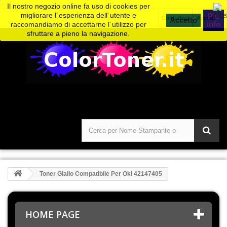
>
Il nostro negozio online fa uso di cookies per
migliorare l´esperienza dell´utente e
Piú
Contattaci
Accedi
info
raccomandiamo di accettarne l´utilizzo per
sfruttare a pieno la navigazione.
Toner Giallo Compatibile Per Oki 42147405
HOME PAGE