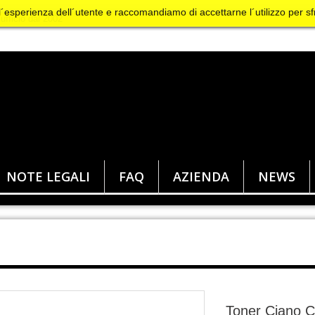
 l´esperienza dell´utente e raccomandiamo di accettarne l´utilizzo per sf
NOTE LEGALI
FAQ
AZIENDA
NEWS
Toner Ciano C