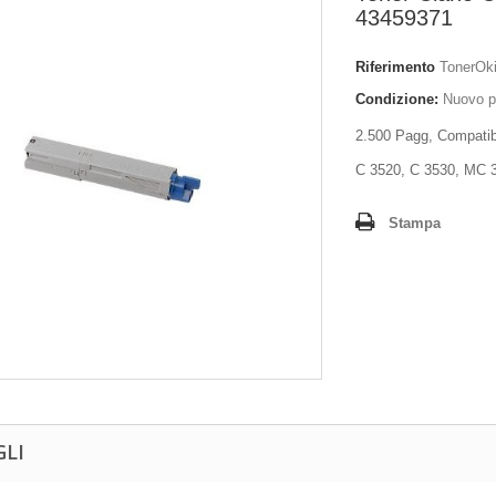
43459371
Riferimento
TonerOk
Condizione:
Nuovo p
2.500 Pagg, Compatib
C 3520, C 3530, MC 
Stampa
GLI