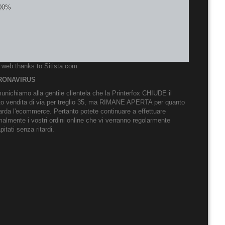
o web thanks to
Sitista.com
RONAVIRUS
nichiamo alla gentile clientela che la Printerfox CHIUDE il
to vendita di via per treglio 35, ma RIMANE APERTA per quanto
arda l'ecommerce. Pertanto potete continuare a effettuare
almente i vostri ordini online che vi verranno regolarmente
pitati senza ritardi.