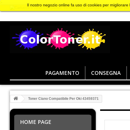
>
Il nostro negozio online fa uso di cookies per migliorare
PAGAMENTO
CONSEGNA
Toner Ciano Compatibile Per Oki 43459371
HOME PAGE