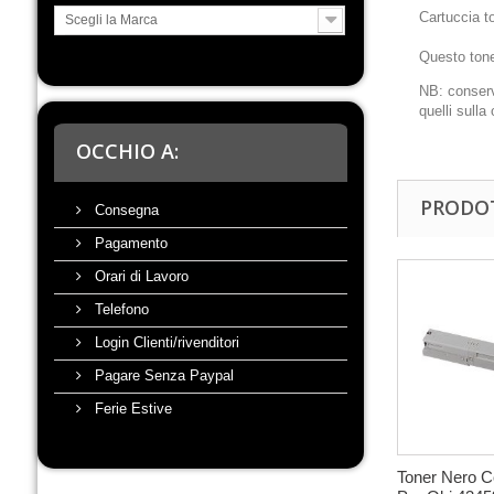
Cartuccia to
Scegli la Marca
Questo toner
NB: conserv
quelli sulla 
OCCHIO A:
PRODOT
Consegna
Pagamento
Orari di Lavoro
Telefono
Login Clienti/rivenditori
Pagare Senza Paypal
Ferie Estive
Toner Nero C