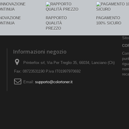
NNOVAZIONE
RAPPORTO
PAGAMENTO
ONTINUA
QUALITÀ
100% SICURO
PREZZO
Sit
CO
Informazioni negozio
Comu
pun
Printerfox srl, Via Per Treglio 35, 66034, Lanciano (Ch)
rigu
norm
Fax: 08723531190 P.iva IT01997970692
reca
Email:
supporto@colortoner.it