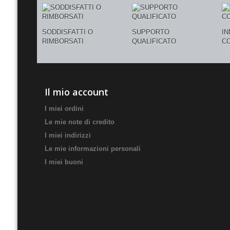
SODDISFATTI O
SUPPORTO
I
RIMBORSATI
QUALIFICATO
C
Il mio account
I miei ordini
Le mie note di credito
I miei indirizzi
Le mie informazioni personali
I miei buoni