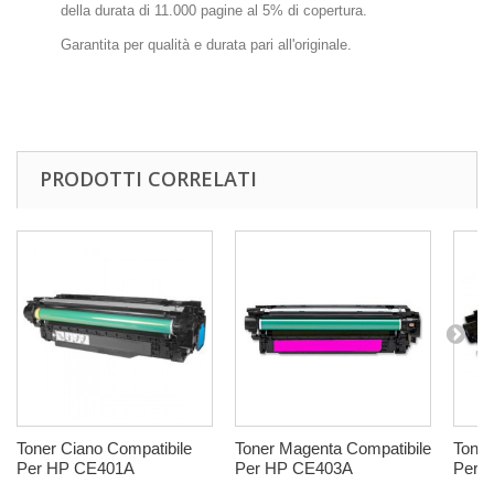
della durata di 11.000 pagine al 5% di copertura.
Garantita per qualità e durata pari all'originale.
PRODOTTI CORRELATI
Toner Ciano Compatibile
Toner Magenta Compatibile
Toner
Per HP CE401A
Per HP CE403A
Per 