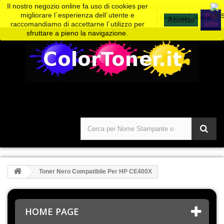
>
Il nostro negozio online fa uso di cookies per
migliorare l´esperienza dell´utente e
Piú
Contattaci
Accedi
info
raccomandiamo di accettarne l´utilizzo per
sfruttare a pieno la navigazione.
Toner Nero Compatibile Per HP CE400X
HOME PAGE