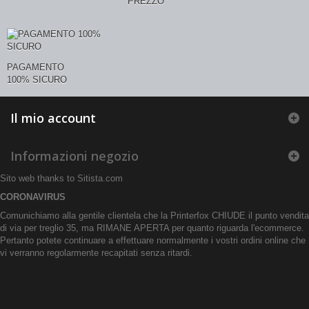
PREZZO
PAGAMENTO
100% SICURO
Il mio account
Informazioni negozio
Sito web thanks to
Sitista.com
CORONAVIRUS
Comunichiamo alla gentile clientela che la Printerfox CHIUDE il punto vendita
di via per treglio 35, ma RIMANE APERTA per quanto riguarda l'ecommerce.
Pertanto potete continuare a effettuare normalmente i vostri ordini online che
vi verranno regolarmente recapitati senza ritardi.