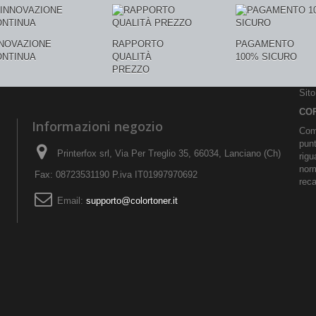
NNOVAZIONE
RAPPORTO
PAGAMENTO
ONTINUA
QUALITÀ
100% SICURO
PREZZO
Sit
CO
Informazioni negozio
Comu
pun
Printerfox srl, Via Per Treglio 35, 66034, Lanciano (Ch)
rigu
norm
Fax: 08723531190 P.iva IT01997970692
reca
Email:
supporto@colortoner.it