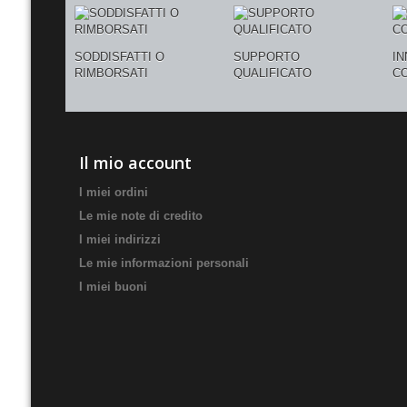
SODDISFATTI O
SUPPORTO
I
RIMBORSATI
QUALIFICATO
C
Il mio account
I miei ordini
Le mie note di credito
I miei indirizzi
Le mie informazioni personali
I miei buoni