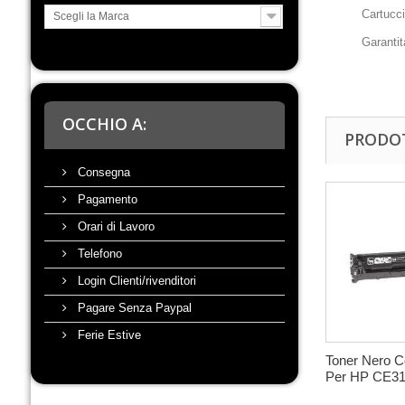
Cartucci
Scegli la Marca
Garantita
OCCHIO A:
PRODOT
Consegna
Pagamento
Orari di Lavoro
Telefono
Login Clienti/rivenditori
Pagare Senza Paypal
Ferie Estive
Toner Nero C
Per HP CE3