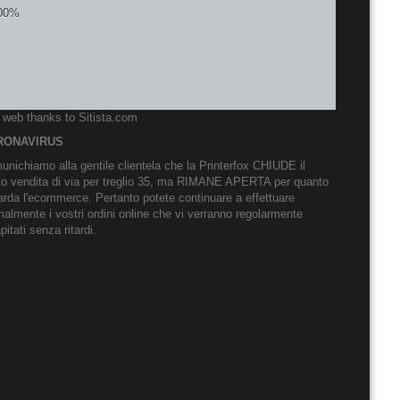
o web thanks to
Sitista.com
RONAVIRUS
nichiamo alla gentile clientela che la Printerfox CHIUDE il
to vendita di via per treglio 35, ma RIMANE APERTA per quanto
arda l'ecommerce. Pertanto potete continuare a effettuare
almente i vostri ordini online che vi verranno regolarmente
pitati senza ritardi.