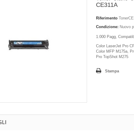
CE311A
Riferimento
TonerCE
Condizione:
Nuovo p
1.000 Pagg, Compatib
Color LaserJet Pro C
Color MFP M175a, Pr
Pro TopShot M275
Stampa
GLI