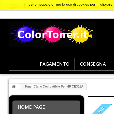
>
Il nostro negozio online fa uso di cookies per migliorare
PAGAMENTO
CONSEGNA
Toner Ciano Compatibile Per HP CE311A
HOME PAGE
NUOVO