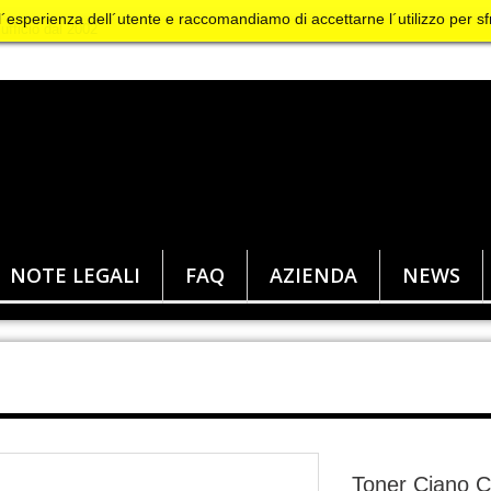
 l´esperienza dell´utente e raccomandiamo di accettarne l´utilizzo per sf
NOTE LEGALI
FAQ
AZIENDA
NEWS
Toner Ciano C