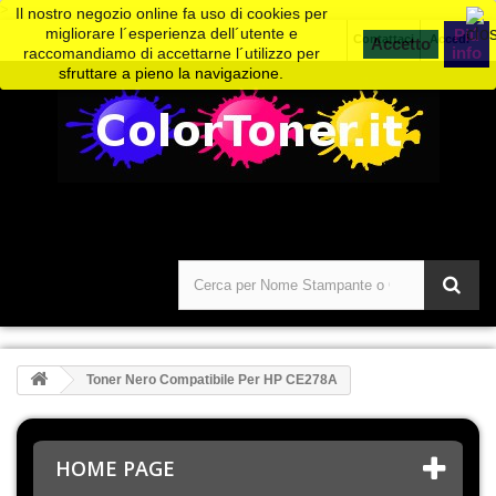
>
Il nostro negozio online fa uso di cookies per
migliorare l´esperienza dell´utente e
Piú
Contattaci
Accedi
info
raccomandiamo di accettarne l´utilizzo per
sfruttare a pieno la navigazione.
Toner Nero Compatibile Per HP CE278A
HOME PAGE