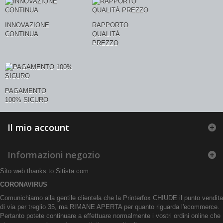
INNOVAZIONE
RAPPORTO
CONTINUA
QUALITÀ
PREZZO
PAGAMENTO
100% SICURO
Il mio account
Informazioni negozio
Sito web thanks to
Sitista.com
CORONAVIRUS
Comunichiamo alla gentile clientela che la Printerfox CHIUDE il punto vendita
di via per treglio 35, ma RIMANE APERTA per quanto riguarda l'ecommerce.
Pertanto potete continuare a effettuare normalmente i vostri ordini online che