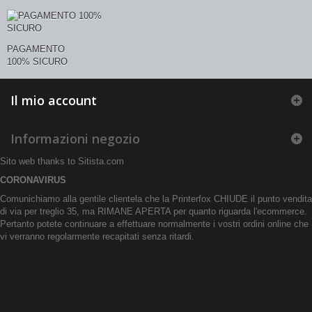
PAGAMENTO
100% SICURO
Il mio account
Informazioni negozio
Sito web thanks to
Sitista.com
CORONAVIRUS
Comunichiamo alla gentile clientela che la Printerfox CHIUDE il punto vendita
di via per treglio 35, ma RIMANE APERTA per quanto riguarda l'ecommerce.
Pertanto potete continuare a effettuare normalmente i vostri ordini online che
vi verranno regolarmente recapitati senza ritardi.