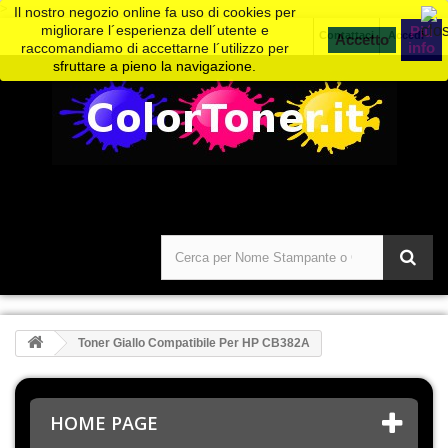
>
Il nostro negozio online fa uso di cookies per
migliorare l´esperienza dell´utente e
Piú
Contattaci
Accedi
info
raccomandiamo di accettarne l´utilizzo per
sfruttare a pieno la navigazione.
Toner Giallo Compatibile Per HP CB382A
HOME PAGE