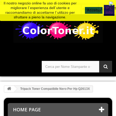
>
Il nostro negozio online fa uso di cookies per
migliorare l´esperienza dell´utente e
Piú
Contattaci
Accedi
info
raccomandiamo di accettarne l´utilizzo per
sfruttare a pieno la navigazione.
Tripack Toner Compatibile Nero Per Hp Q2613X
HOME PAGE