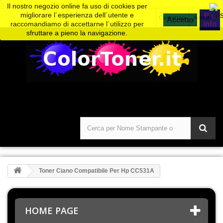
>
Il nostro negozio online fa uso di cookies per
migliorare l´esperienza dell´utente e
Piú
Contattaci
Accedi
info
raccomandiamo di accettarne l´utilizzo per
sfruttare a pieno la navigazione.
Toner Ciano Compatibile Per Hp CC531A
HOME PAGE