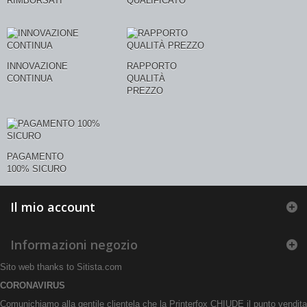
RIMBORSATI
QUALIFICATO
INNOVAZIONE
RAPPORTO
CONTINUA
QUALITÀ
PREZZO
PAGAMENTO
100% SICURO
Il mio account
Informazioni negozio
Sito web thanks to
Sitista.com
CORONAVIRUS
Comunichiamo alla gentile clientela che la Printerfox CHIUDE il punto vendita