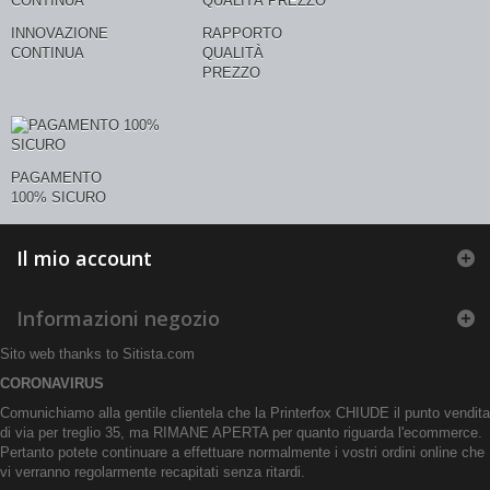
INNOVAZIONE
RAPPORTO
CONTINUA
QUALITÀ
PREZZO
PAGAMENTO
100% SICURO
Il mio account
Informazioni negozio
Sito web thanks to
Sitista.com
CORONAVIRUS
Comunichiamo alla gentile clientela che la Printerfox CHIUDE il punto vendita
di via per treglio 35, ma RIMANE APERTA per quanto riguarda l'ecommerce.
Pertanto potete continuare a effettuare normalmente i vostri ordini online che
vi verranno regolarmente recapitati senza ritardi.