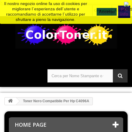
>
Il nostro negozio online fa uso di cookies per
migliorare l´esperienza dell´utente e
Piú
Contattaci
Accedi
info
raccomandiamo di accettarne l´utilizzo per
sfruttare a pieno la navigazione.
Toner Nero Compatibile Per Hp C4096A
HOME PAGE