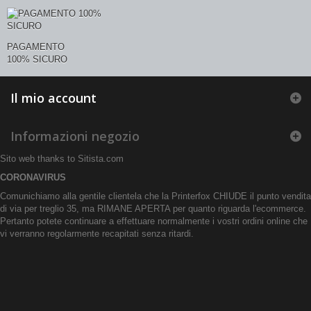
PAGAMENTO
100% SICURO
Il mio account
Informazioni negozio
Sito web thanks to
Sitista.com
CORONAVIRUS
Comunichiamo alla gentile clientela che la Printerfox CHIUDE il punto vendita
di via per treglio 35, ma RIMANE APERTA per quanto riguarda l'ecommerce.
Pertanto potete continuare a effettuare normalmente i vostri ordini online che
vi verranno regolarmente recapitati senza ritardi.