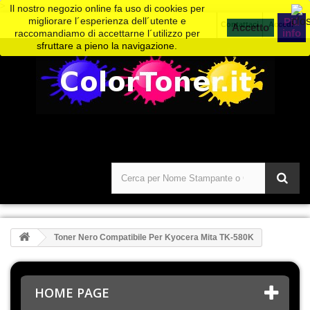
>
Il nostro negozio online fa uso di cookies per
migliorare l´esperienza dell´utente e
Piú
Contattaci
Accedi
info
raccomandiamo di accettarne l´utilizzo per
sfruttare a pieno la navigazione.
Toner Nero Compatibile Per Kyocera Mita TK-580K
HOME PAGE