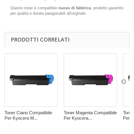
Questo toner è compatibile
nuovo di fabbrica
, prodotto garantito
per qualità e durata paragonabili all'originale.
PRODOTTI CORRELATI
Toner Ciano Compatibile
Toner Magenta Compatibile
Toner
Per Kyocera M...
Per Kyocera...
Per K