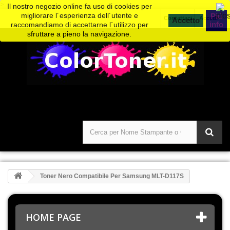
>
Il nostro negozio online fa uso di cookies per
migliorare l´esperienza dell´utente e
Piú
Contattaci
Accedi
info
raccomandiamo di accettarne l´utilizzo per
sfruttare a pieno la navigazione.
Toner Nero Compatibile Per Samsung MLT-D117S
HOME PAGE