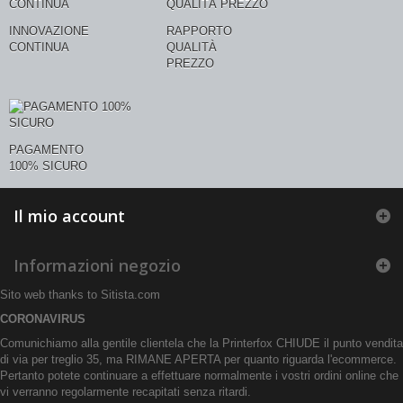
INNOVAZIONE
RAPPORTO
CONTINUA
QUALITÀ
PREZZO
PAGAMENTO
100% SICURO
Il mio account
Informazioni negozio
Sito web thanks to
Sitista.com
CORONAVIRUS
Comunichiamo alla gentile clientela che la Printerfox CHIUDE il punto vendita
di via per treglio 35, ma RIMANE APERTA per quanto riguarda l'ecommerce.
Pertanto potete continuare a effettuare normalmente i vostri ordini online che
vi verranno regolarmente recapitati senza ritardi.