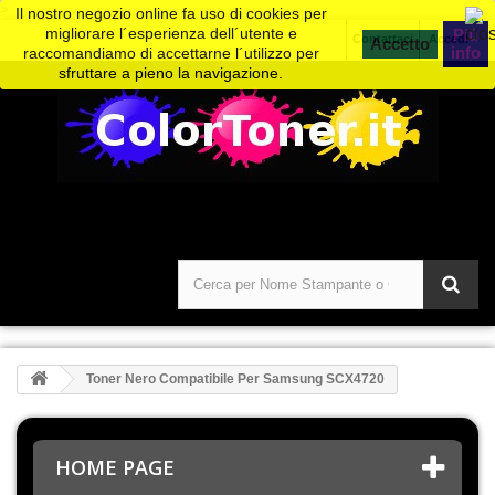
>
Il nostro negozio online fa uso di cookies per
migliorare l´esperienza dell´utente e
Piú
Contattaci
Accedi
info
raccomandiamo di accettarne l´utilizzo per
sfruttare a pieno la navigazione.
Toner Nero Compatibile Per Samsung SCX4720
HOME PAGE