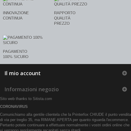
INNOVAZIONE
RAPPORTO
CONTINUA
QUALITÀ
PREZZO
PAGAMENTO
100% SICURO
Il mio account
Informazioni negozio
Sito web thanks to
Sitista.com
CORONAVIRUS
Comunichiamo alla gentile clientela che la Printerfox CHIUDE il punto vendita
di via per treglio 35, ma RIMANE APERTA per quanto riguarda l'ecommerce.
Pertanto potete continuare a effettuare normalmente i vostri ordini online che
vi verranno regolarmente recapitati senza ritardi.