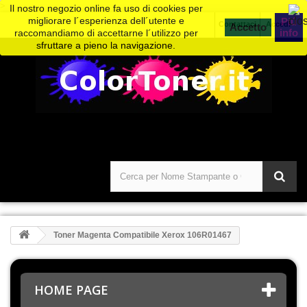
>
Il nostro negozio online fa uso di cookies per
migliorare l´esperienza dell´utente e
Piú
Contattaci
Accedi
info
raccomandiamo di accettarne l´utilizzo per
sfruttare a pieno la navigazione.
Toner Magenta Compatibile Xerox 106R01467
HOME PAGE