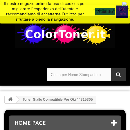
>
Il nostro negozio online fa uso di cookies per
migliorare l´esperienza dell´utente e
Piú
Contattaci
Accedi
info
raccomandiamo di accettarne l´utilizzo per
sfruttare a pieno la navigazione.
Toner Giallo Compatibile Per Oki 44315305
HOME PAGE