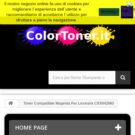
>
Il nostro negozio online fa uso di cookies per
migliorare l´esperienza dell´utente e
Piú
Contattaci
Accedi
info
raccomandiamo di accettarne l´utilizzo per
sfruttare a pieno la navigazione.
Toner Compatibile Magenta Per Lexmark C930H2MG
HOME PAGE