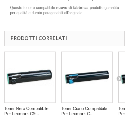
Questo toner è compatibile
nuovo di fabbrica
, prodotto garantito
per qualità e durata paragonabili all'originale.
PRODOTTI CORRELATI
Toner Nero Compatibile
Toner Ciano Compatibile
Toner
Per Lexmark C9...
Per Lexmark C...
Per L