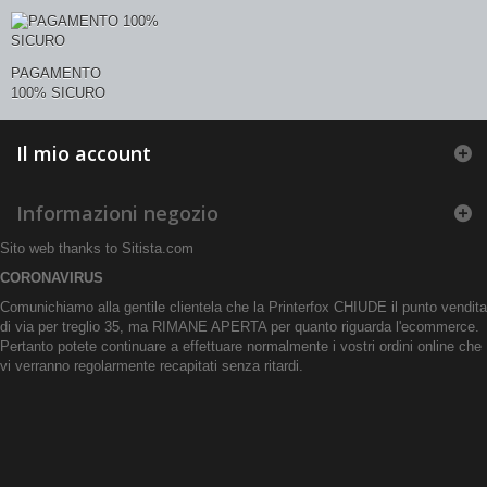
PAGAMENTO
100% SICURO
Il mio account
Informazioni negozio
Sito web thanks to
Sitista.com
CORONAVIRUS
Comunichiamo alla gentile clientela che la Printerfox CHIUDE il punto vendita
di via per treglio 35, ma RIMANE APERTA per quanto riguarda l'ecommerce.
Pertanto potete continuare a effettuare normalmente i vostri ordini online che
vi verranno regolarmente recapitati senza ritardi.