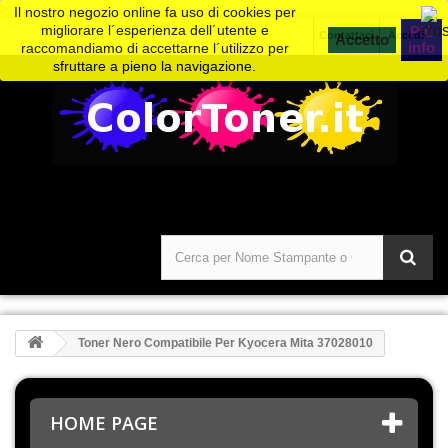
>
Il nostro negozio online fa uso di cookies per
migliorare l´esperienza dell´utente e
Piú
Contattaci
Accedi
info
raccomandiamo di accettarne l´utilizzo per
sfruttare a pieno la navigazione.
Toner Nero Compatibile Per Kyocera Mita 37028010
HOME PAGE