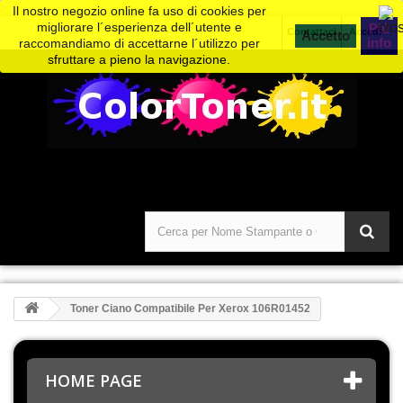
>
Il nostro negozio online fa uso di cookies per
migliorare l´esperienza dell´utente e
Piú
Contattaci
Accedi
info
raccomandiamo di accettarne l´utilizzo per
sfruttare a pieno la navigazione.
Toner Ciano Compatibile Per Xerox 106R01452
HOME PAGE