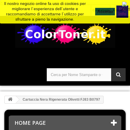
>
Il nostro negozio online fa uso di cookies per
migliorare l´esperienza dell´utente e
Piú
Contattaci
Accedi
info
raccomandiamo di accettarne l´utilizzo per
sfruttare a pieno la navigazione.
Cartuccia Nera Rigenerata Olivetti FJ83 B0797
HOME PAGE