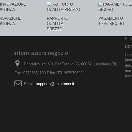
NNOVAZIONE
RAPPORTO
PAGAMENTO
ONTINUA
QUALITÀ
100% SICURO
PREZZO
Sit
CO
Informazioni negozio
Comu
pun
Printerfox srl, Via Per Treglio 35, 66034, Lanciano (Ch)
rigu
norm
Fax: 08723531190 P.iva IT01997970692
reca
Email:
supporto@colortoner.it