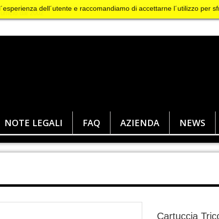
 l´esperienza dell´utente e raccomandiamo di accettarne l´utilizzo per sf
NOTE LEGALI
FAQ
AZIENDA
NEWS
Cartuccia Tric