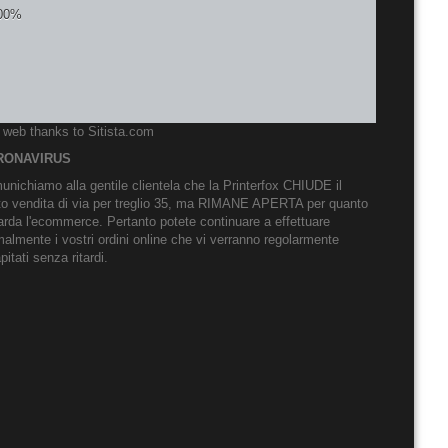
o web thanks to
Sitista.com
RONAVIRUS
nichiamo alla gentile clientela che la Printerfox CHIUDE il
to vendita di via per treglio 35, ma RIMANE APERTA per quanto
arda l'ecommerce. Pertanto potete continuare a effettuare
almente i vostri ordini online che vi verranno regolarmente
pitati senza ritardi.