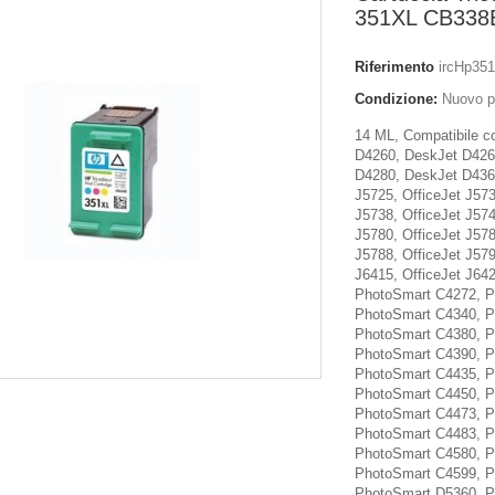
351XL CB338
Riferimento
ircHp35
Condizione:
Nuovo p
14 ML, Compatibile 
D4260, DeskJet D426
D4280, DeskJet D4360
J5725, OfficeJet J573
J5738, OfficeJet J574
J5780, OfficeJet J578
J5788, OfficeJet J579
J6415, OfficeJet J64
PhotoSmart C4272, P
PhotoSmart C4340, P
PhotoSmart C4380, P
PhotoSmart C4390, P
PhotoSmart C4435, P
PhotoSmart C4450, P
PhotoSmart C4473, P
PhotoSmart C4483, P
PhotoSmart C4580, P
PhotoSmart C4599, P
PhotoSmart D5360, P