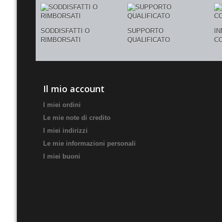
SODDISFATTI O
SUPPORTO
I
RIMBORSATI
QUALIFICATO
C
Il mio account
I miei ordini
Le mie note di credito
I miei indirizzi
Le mie informazioni personali
I miei buoni