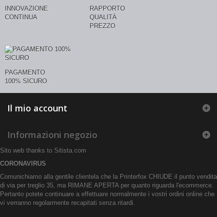
INNOVAZIONE
RAPPORTO
CONTINUA
QUALITÀ
PREZZO
PAGAMENTO
100% SICURO
Il mio account
Informazioni negozio
Sito web thanks to
Sitista.com
CORONAVIRUS
Comunichiamo alla gentile clientela che la Printerfox CHIUDE il punto vendita
di via per treglio 35, ma RIMANE APERTA per quanto riguarda l'ecommerce.
Pertanto potete continuare a effettuare normalmente i vostri ordini online che
vi verranno regolarmente recapitati senza ritardi.