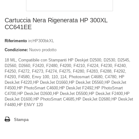
Cartuccia Nera Rigenerata HP 300XL
CC641EE
Riferimento
ircHP300bkXL
Condizione:
Nuovo prodotto
18 ML, Compatibile con Stampanti HP Deskjet D2500, D2530, D2545,
D2560, D2660, F2420, F2480, F4200, F4210, F4224, F4230, F4240,
F4250, F4272, F4273, F4274, F4275, F4280, F4283, F4288, F4292,
F4293, F4580, Envy 100, 110, 114, Photosmart C4680, C4780, HP
DeskJet F4220,HP DeskJet D1660,HP DeskJet D5560,HP DeskJet
F4500,HP PhotoSmart C4600,HP DeskJet F2492,HP PhotoSmart
C4700,HP DeskJet D2600,HP DeskJet D5500,HP DeskJet F2400,HP
DeskJet D1600,HP PhotoSmart C4685,HP DeskJet D2680,HP DeskJet
F4480,HP ENVY 120
Stampa