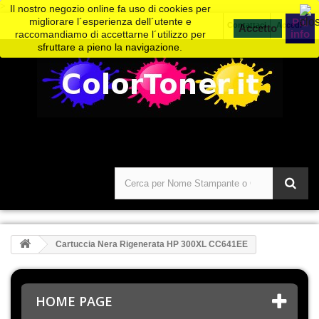
>
Il nostro negozio online fa uso di cookies per
migliorare l´esperienza dell´utente e
Piú
Contattaci
Accedi
info
raccomandiamo di accettarne l´utilizzo per
sfruttare a pieno la navigazione.
Cartuccia Nera Rigenerata HP 300XL CC641EE
HOME PAGE