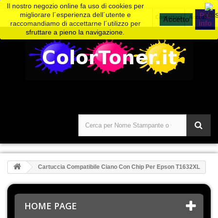
>
Il nostro negozio online fa uso di cookies per
migliorare l´esperienza dell´utente e
Piú
Contattaci
Accedi
info
raccomandiamo di accettarne l´utilizzo per
sfruttare a pieno la navigazione.
Cartuccia Compatibile Ciano Con Chip Per Epson T1632XL
HOME PAGE