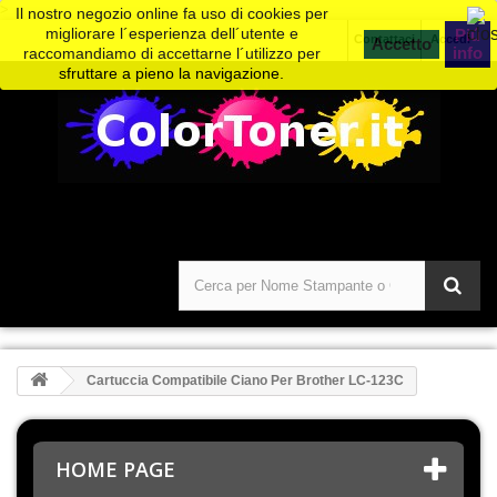
>
Il nostro negozio online fa uso di cookies per
migliorare l´esperienza dell´utente e
Piú
Contattaci
Accedi
info
raccomandiamo di accettarne l´utilizzo per
sfruttare a pieno la navigazione.
Cartuccia Compatibile Ciano Per Brother LC-123C
HOME PAGE