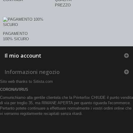
PREZZO
PAGAMENTO
100% SICURO
Il mio account
Informazioni negozio
Sito web thanks to
Sitista.com
CORONAVIRUS
Comunichiamo alla gentile clientela che la Printerfox CHIUDE il punto vendita
di via per treglio 35, ma RIMANE APERTA per quanto riguarda l'ecommerce.
Pertanto potete continuare a effettuare normalmente i vostri ordini online che
vi verranno regolarmente recapitati senza ritardi.