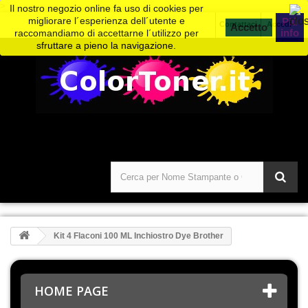
>
Il nostro negozio online fa uso di cookies per
migliorare l´esperienza dell´utente e
Piú
Contattaci
Accedi
info
raccomandiamo di accettarne l´utilizzo per
sfruttare a pieno la navigazione.
Kit 4 Flaconi 100 ML Inchiostro Dye Brother
HOME PAGE