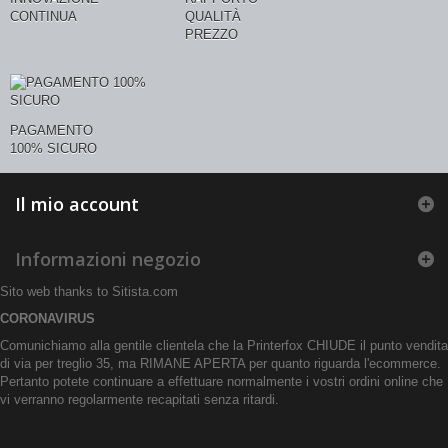
CONTINUA
QUALITÀ
PREZZO
PAGAMENTO
100% SICURO
Il mio account
Informazioni negozio
Sito web thanks to
Sitista.com
CORONAVIRUS
Comunichiamo alla gentile clientela che la Printerfox CHIUDE il punto vendita
di via per treglio 35, ma RIMANE APERTA per quanto riguarda l'ecommerce.
Pertanto potete continuare a effettuare normalmente i vostri ordini online che
vi verranno regolarmente recapitati senza ritardi.