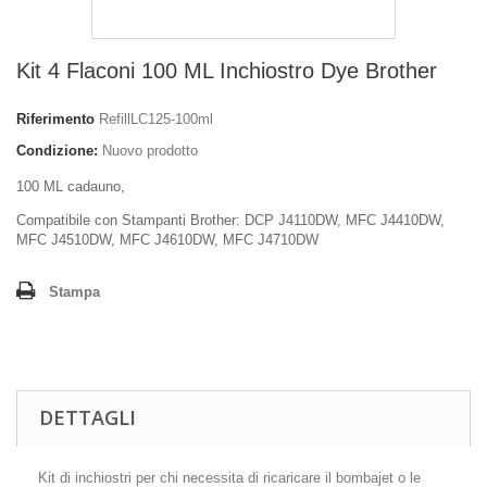
Kit 4 Flaconi 100 ML Inchiostro Dye Brother
Riferimento
RefillLC125-100ml
Condizione:
Nuovo prodotto
100 ML cadauno,
Compatibile con Stampanti Brother: DCP J4110DW, MFC J4410DW,
MFC J4510DW, MFC J4610DW, MFC J4710DW
Stampa
DETTAGLI
Kit di inchiostri per chi necessita di ricaricare il bombajet o le