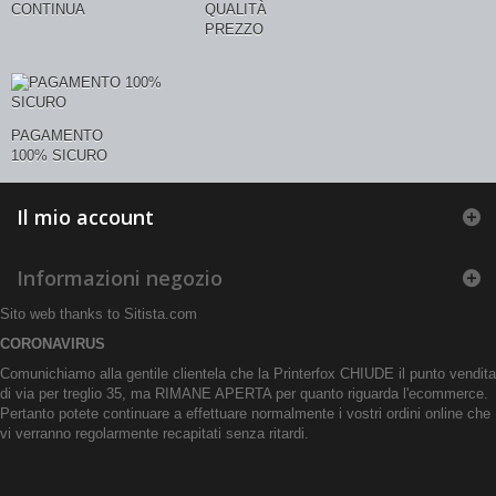
CONTINUA
QUALITÀ
PREZZO
PAGAMENTO
100% SICURO
Il mio account
Informazioni negozio
Sito web thanks to
Sitista.com
CORONAVIRUS
Comunichiamo alla gentile clientela che la Printerfox CHIUDE il punto vendita
di via per treglio 35, ma RIMANE APERTA per quanto riguarda l'ecommerce.
Pertanto potete continuare a effettuare normalmente i vostri ordini online che
vi verranno regolarmente recapitati senza ritardi.