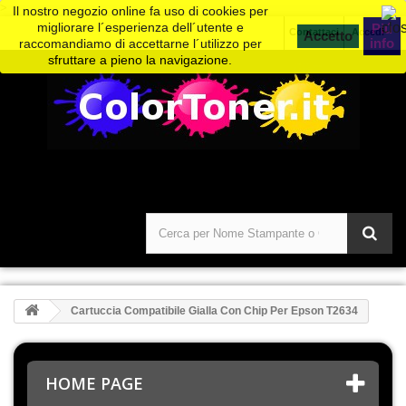
>
Il nostro negozio online fa uso di cookies per
migliorare l´esperienza dell´utente e
Piú
Contattaci
Accedi
info
raccomandiamo di accettarne l´utilizzo per
sfruttare a pieno la navigazione.
Cartuccia Compatibile Gialla Con Chip Per Epson T2634
HOME PAGE