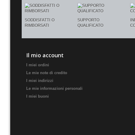
SODDISFATTI O
SUPPORTO
I
RIMBORSATI
QUALIFICATO
C
Il mio account
I miei ordini
Le mie note di credito
I miei indirizzi
Le mie informazioni personali
I miei buoni