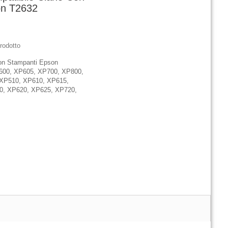
on T2632
rodotto
on Stampanti Epson
600, XP605, XP700, XP800,
 XP510, XP610, XP615,
0, XP620, XP625, XP720,