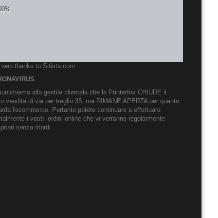
o web thanks to
Sitista.com
RONAVIRUS
nichiamo alla gentile clientela che la Printerfox CHIUDE il
to vendita di via per treglio 35, ma RIMANE APERTA per quanto
arda l'ecommerce. Pertanto potete continuare a effettuare
almente i vostri ordini online che vi verranno regolarmente
pitati senza ritardi.