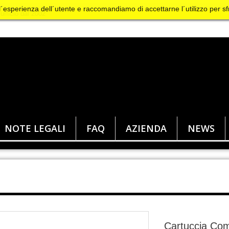
 l´esperienza dell´utente e raccomandiamo di accettarne l´utilizzo per sf
NOTE LEGALI
FAQ
AZIENDA
NEWS
Cartuccia Com