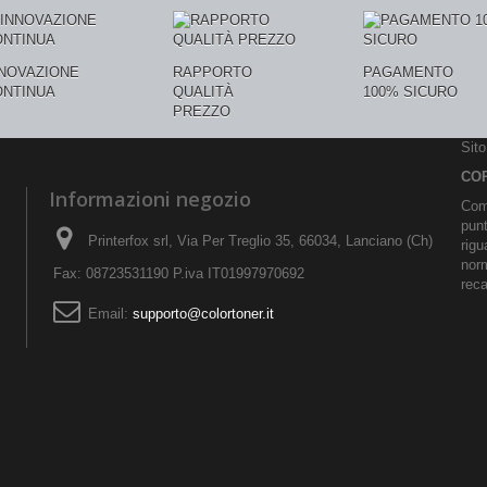
NNOVAZIONE
RAPPORTO
PAGAMENTO
ONTINUA
QUALITÀ
100% SICURO
PREZZO
Sit
CO
Informazioni negozio
Comu
pun
Printerfox srl, Via Per Treglio 35, 66034, Lanciano (Ch)
rigu
norm
Fax: 08723531190 P.iva IT01997970692
reca
Email:
supporto@colortoner.it