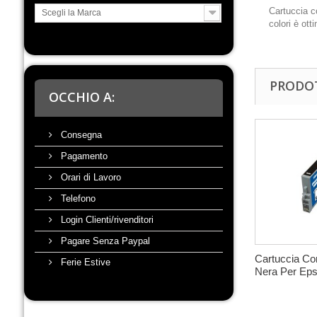
Cartuccia c
Scegli la Marca
colori è ot
PRODOT
OCCHIO A:
Consegna
Pagamento
Orari di Lavoro
Telefono
Login Clienti/rivenditori
Pagare Senza Paypal
Cartuccia Co
Ferie Estive
Nera Per Epso