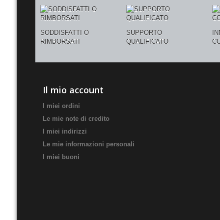
SODDISFATTI O
SUPPORTO
I
RIMBORSATI
QUALIFICATO
C
Il mio account
I miei ordini
Le mie note di credito
I miei indirizzi
Le mie informazioni personali
I miei buoni