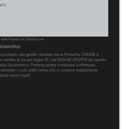
o web thanks to
Sitista.com
RONAVIRUS
nichiamo alla gentile clientela che la Printerfox CHIUDE il
to vendita di via per treglio 35, ma RIMANE APERTA per quanto
arda l'ecommerce. Pertanto potete continuare a effettuare
almente i vostri ordini online che vi verranno regolarmente
pitati senza ritardi.