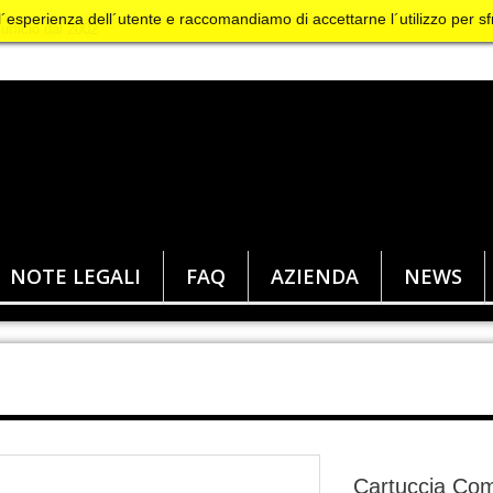
 l´esperienza dell´utente e raccomandiamo di accettarne l´utilizzo per sf
NOTE LEGALI
FAQ
AZIENDA
NEWS
Cartuccia Comp