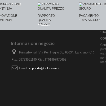
NNOVAZIONE
RAPPORTO
PAGAMENTO
ONTINUA
QUALITÀ
100% SICURO
PREZZO
Sit
CO
Informazioni negozio
Comu
pun
Printerfox srl, Via Per Treglio 35, 66034, Lanciano (Ch)
rigu
norm
Fax: 08723531190 P.iva IT01997970692
reca
Email:
supporto@colortoner.it